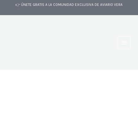
Ir
👉 ÚNETE GRATIS A LA COMUNIDAD EXCLUSIVA DE AVIARIO VERA
al
```
contenido