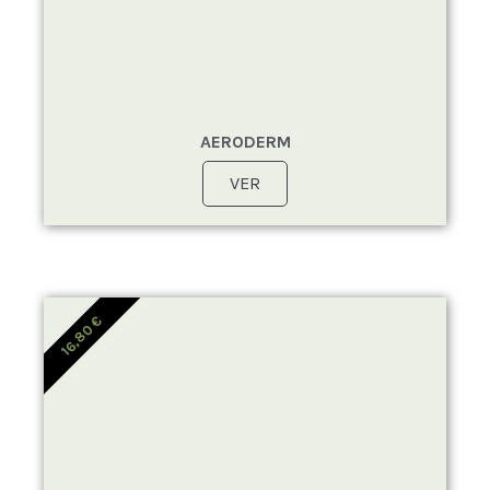
AERODERM
VER
€
16,80