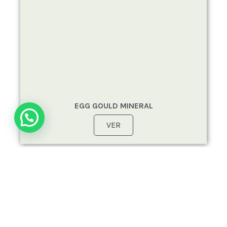
EGG GOULD MINERAL
VER
R
€
29,60
A
N
-
€
18,60
G
O
D