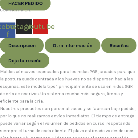
HACER PEDIDO
COMPARTIR EN:
cebook-
Instagram
Youtube
f
Descripcion
Otra Información
Reseñas
Deja tu reseña
Moldes cóncavos especiales para los nidos 2GR, creados para que
la postura quede centrada y los huevos no se dispersen hacia las
esquinas. Este modelo tipo 1 principalmente se usa en nidos 2GR
de cría de nodrizas. Un sistema mucho más seguro, limpio y
eficiente para la cría.
Nuestros productos son personalizados y se fabrican bajo pedido,
por lo que no realizamos envíos inmediatos. El tiempo de entrega
puede variar según el volumen de pedidos en curso, respetando
siempre el turno de cada cliente. El plazo estimado va desde unos