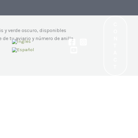
C
s y verde oscuro, disponibles
O
N
 de tu aviario y número de anilla
T
A
C
T