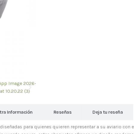
e
t
t
b
a
u
o
g
b
o
r
e
k
a
-
m
f
tra Información
Reseñas
Deja tu reseña
iseñadas para quienes quieren representar a su aviario con 