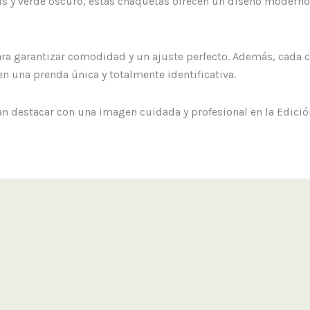
s y verde oscuro, estas chaquetas ofrecen un diseño moderno 
ara garantizar comodidad y un ajuste perfecto. Además, cada 
en una prenda única y totalmente identificativa.
an destacar con una imagen cuidada y profesional en la Edici