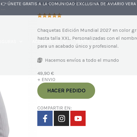
CHAQUETA EDICIÓN MUNDIAL 2027
👉 ÚNETE GRATIS A LA COMUNIDAD EXCLUSIVA DE AVIARIO VERA
```
Chaquetas Edición Mundial 2027 en color gri
hasta talla XXL. Personalizadas con el nombre
FIGURAS
ACCESORIOS
TEXTIL
para un acabado único y profesional.
Hacemos envíos a todo el mundo
49,90
€
+ ENVIO
HACER PEDIDO
COMPARTIR EN:
F
I
Y
a
n
o
c
s
u