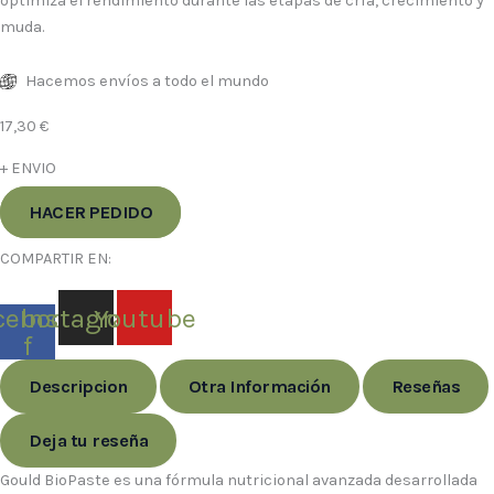
optimiza el rendimiento durante las etapas de cría, crecimiento y
muda.
Hacemos envíos a todo el mundo
17,30
€
+ ENVIO
HACER PEDIDO
COMPARTIR EN:
cebook-
Instagram
Youtube
f
Descripcion
Otra Información
Reseñas
Deja tu reseña
Gould BioPaste es una fórmula nutricional avanzada desarrollada