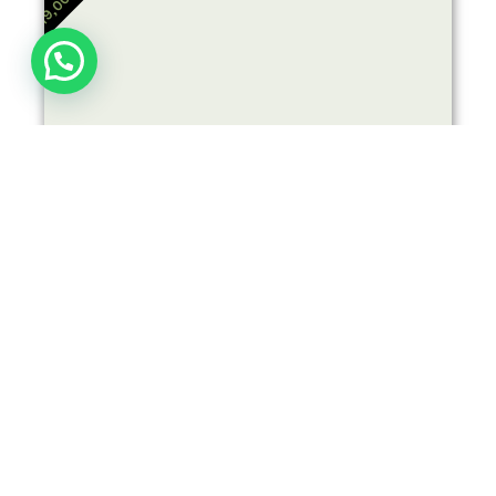
19,00
O
D
E
P
R
E
C
I
O
S
:
D
E
S
CAMISETA PERSONALIZADA
VER