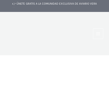
Ir
👉 ÚNETE GRATIS A LA COMUNIDAD EXCLUSIVA DE AVIARIO VERA
al
```
contenido